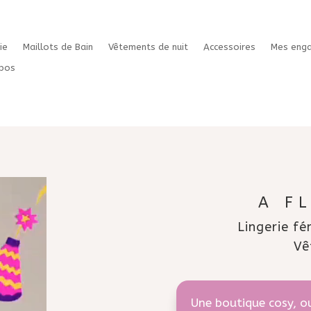
ie
Maillots de Bain
Vêtements de nuit
Accessoires
Mes eng
pos
A F
Lingerie fé
Vê
Une boutique cosy, o