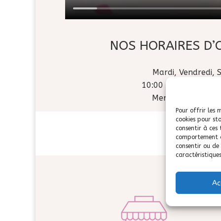
NOS HORAIRES D’
Mardi, Vendredi, 
10:00 – 12:30 / 14:0
Mercredi : 10:00 
Pour offrir les 
cookies pour st
consentir à ces
Contactez mo
comportement de
consentir ou de
caractéristiques
Ac