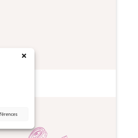
disponiblités
éférences