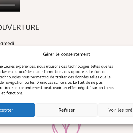
OUVERTURE
Samedi
0 – 18:30
Gérer le consentement
– 12:30
meilleures expériences, nous utilisons des technologies telles que les
ocker et/ou accéder aux informations des appareils. Le fait de
 technologies nous permettra de traiter des données telles que le
i par téléphone, et trouvons ensemble le moment idéal selon vos 
 navigation ou les ID uniques sur ce site. Le fait de ne pas
 retirer son consentement peut avoir un effet négatif sur certaines
 et fonctions.
cepter
Refuser
Voir les pr